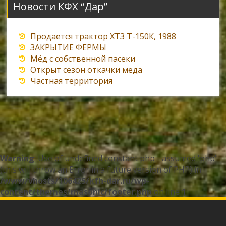
Новости КФХ “Дар”
Продается трактор ХТЗ Т-150К, 1988
ЗАКРЫТИЕ ФЕРМЫ
Мёд с собственной пасеки
Открыт сезон откачки меда
Частная территория
Warning
: Use of undefined constant php - assumed 'php'
(this will throw an Error in a future version of PHP) in
/www/vhosts/106425/kfh-dar.ru/wp-
content/themes/masonic/footer.php
on line
1