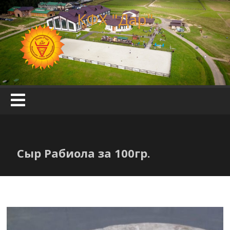
Skip
КФХ "Дар"
to
content
Сыр Рабиола за 100гр.