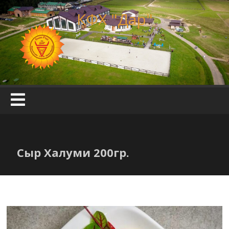
Skip
КФХ "Дар"
to
content
Сыр Халуми 200гр.