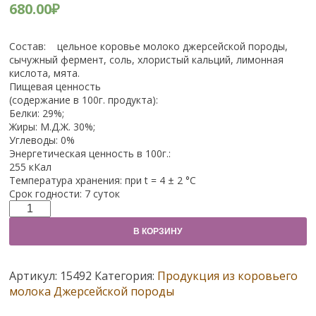
680.00
₽
Состав: цельное коровье молоко джерсейской породы,
сычужный фермент, соль, хлористый кальций, лимонная
кислота, мята.
Пищевая ценность
(содержание в 100г. продукта):
Белки: 29%;
Жиры: М.Д.Ж. 30%;
Углеводы: 0%
Энергетическая ценность в 100г.:
255 кКал
Температура хранения: при t = 4 ± 2 °С
Срок годности: 7 суток
Количество
Сыр
В КОРЗИНУ
Халуми
200гр.
Артикул:
15492
Категория:
Продукция из коровьего
молока Джерсейской породы